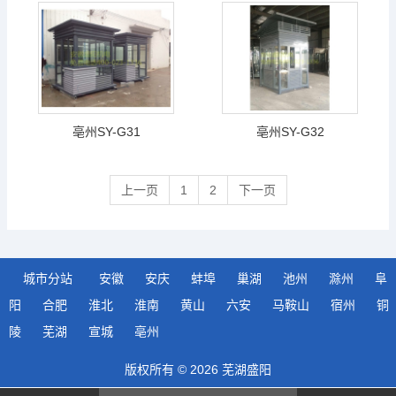
亳州SY-G31
亳州SY-G32
上一页
1
2
下一页
城市分站
安徽
安庆
蚌埠
巢湖
池州
滁州
阜
阳
合肥
淮北
淮南
黄山
六安
马鞍山
宿州
铜
陵
芜湖
宣城
亳州
版权所有 © 2026 芜湖盛阳